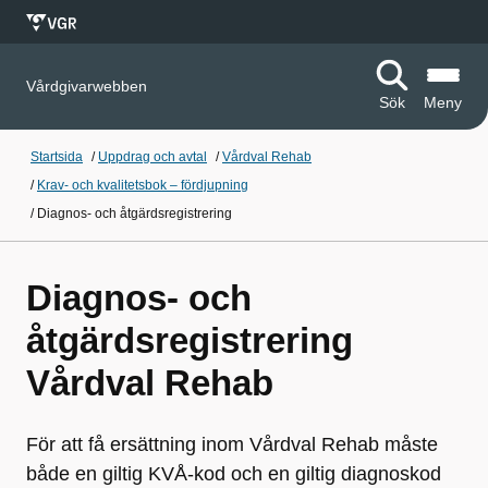
Vårdgivarwebben
Sök
Meny
Startsida
/
Uppdrag och avtal
/
Vårdval Rehab
/
Krav- och kvalitetsbok – fördjupning
/
Diagnos- och åtgärdsregistrering
Diagnos- och
åtgärdsregistrering
Vårdval Rehab
För att få ersättning inom Vårdval Rehab måste
både en giltig KVÅ-kod och en giltig diagnoskod