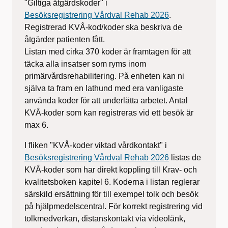
"Giltiga åtgärdskoder" i
Besöksregistrering Vårdval Rehab 2026
.
Registrerad KVÅ-kod/koder ska beskriva de
åtgärder patienten fått.
Listan med cirka 370 koder är framtagen för att
täcka alla insatser som ryms inom
primärvårdsrehabilitering. På enheten kan ni
själva ta fram en lathund med era vanligaste
använda koder för att underlätta arbetet. Antal
KVÅ-koder som kan registreras vid ett besök är
max 6.
I fliken "KVÅ-koder viktad vårdkontakt" i
Besöksregistrering Vårdval Rehab 2026
listas de
KVÅ-koder som har direkt koppling till Krav- och
kvalitetsboken kapitel 6. Koderna i listan reglerar
särskild ersättning för till exempel tolk och besök
på hjälpmedelscentral. För korrekt registrering vid
tolkmedverkan, distanskontakt via videolänk,