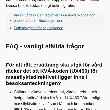
Dessa besök kodas enligt befintlig rutin.
Vilken vård ska en region erbjuda asylsökande och
papperslösa? - Socialstyrelsen
Patientavgifter för asylsökande
FAQ - vanligt ställda frågor
För att rätt ersättning ska utgå för vård
räcker det att KVÅ-koden (UX450) för
massflyktsdirektivet ligger inne i
besöksanteckningen?
Gällande vårdval vårdcentral, vårdval rehab och
övrig primärvård ska KVÅ-kod UX450 ”Vård enligt
massflyktsdirektivet” samt län- och kommunkod
9901 (för de som har UT-kort) registreras, för de