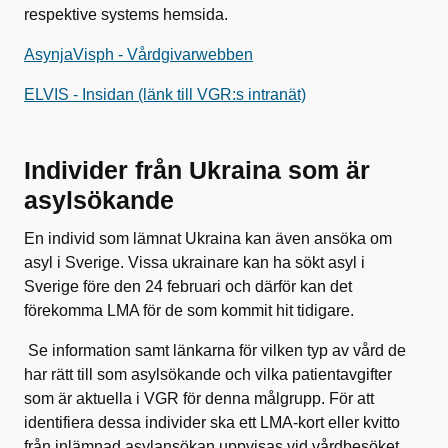
respektive systems hemsida.
AsynjaVisph - Vårdgivarwebben
ELVIS - Insidan (länk till VGR:s intranät)
Individer från Ukraina som är
asylsökande
En individ som lämnat Ukraina kan även ansöka om
asyl i Sverige. Vissa ukrainare kan ha sökt asyl i
Sverige före den 24 februari och därför kan det
förekomma LMA för de som kommit hit tidigare.
Se information samt länkarna för vilken typ av vård de
har rätt till som asylsökande och vilka patientavgifter
som är aktuella i VGR för denna målgrupp. För att
identifiera dessa individer ska ett LMA-kort eller kvitto
från inlämnad asylansökan uppvisas vid vårdbesöket.