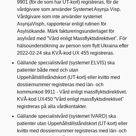
9901 (för de som har UT-kort) registreras, för de
vårdgivare som använder Systemet Asynja Visp.
Vårdgivare som inte använder systemet
AsynjaVisph, rapporterar enligt rutinen för
Asylsökande. Märk faktureringsunderlaget för
asylvård med ”Vård enligt Massflyktsdirektivet". För
hälsoundersökning av person som flytt Ukraina efter
2022-02-24 ska KVÅ-kod UX 455 registreras.
Gällande specialistvård (systemet ELVIS) ska
patienter både med och utan
Uppehållstillståndskort (UT-kort) eller kvitto med
dossiernummer registreras med län- och
kommunkod 9911 - Vård enligt massflyktsdirektivet.
KVÅ-kod UX450 ”Vård enligt massflyktsdirektivet"
registreras på alla vårdkontakter.
Gällande specialistvård (systemet IVARD) ska
patienter utan Uppehållstillståndskort (UT-kort) eller
kvitto med dossiernummer registreras med län- och