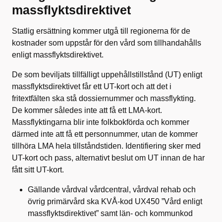
massflyktsdirektivet
Statlig ersättning kommer utgå till regionerna för de
kostnader som uppstår för den vård som tillhandahålls
enligt massflyktsdirektivet.
De som beviljats tillfälligt uppehållstillstånd (UT) enligt
massflyktsdirektivet får ett UT-kort och att det i
fritextfälten ska stå dossiernummer och massflykting.
De kommer således inte att få ett LMA-kort.
Massflyktingarna blir inte folkbokförda och kommer
därmed inte att få ett personnummer, utan de kommer
tillhöra LMA hela tillståndstiden. Identifiering sker med
UT-kort och pass, alternativt beslut om UT innan de har
fått sitt UT-kort.
Gällande vårdval vårdcentral, vårdval rehab och
övrig primärvård ska KVÅ-kod UX450 ”Vård enligt
massflyktsdirektivet” samt län- och kommunkod