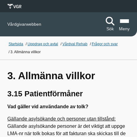
Vårdgivarwebben
Sök
Meny
Startsida
/
Uppdrag och avtal
/
Vårdval Rehab
/
Frågor och svar
/
3. Allmänna villkor
3. Allmänna villkor
3.15 Patientförmåner
Vad gäller vid användande av tolk?
Gällande asylsökande och personer utan tillstånd:
Gällande asylsökande personer är det viktigt att uppge
LMA-nr när tolk bokas för att fakturan ska skickas till de