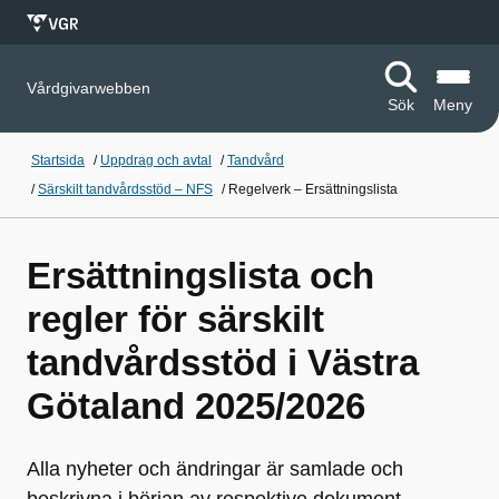
Vårdgivarwebben
Sök
Meny
Startsida
/
Uppdrag och avtal
/
Tandvård
/
Särskilt tandvårdsstöd – NFS
/
Regelverk – Ersättningslista
Ersättningslista och
regler för särskilt
tandvårdsstöd i Västra
Götaland 2025/2026
Alla nyheter och ändringar är samlade och