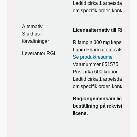
Ledtid cirka 1 arbetsdag (kan
om specifik order, kontakta R
Alternativ
Licensalternativ till Rifamp
Sjukhus-
förvaltningar
Rifampin 300 mg kapsel 60 s
Lupin Pharmaceuticals, Inc.
Leverantör RGL
Se produktresumé
Varunummer 851575
Pris cirka 600 kronor
Ledtid cirka 1 arbetsdag (kan
om specifik order, kontakta R
Regiongemensam licens fin
beställning på rekvisition. 
licens.