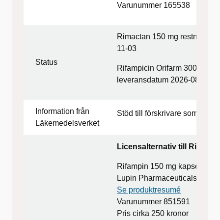
Varunummer 165538
Rimactan 150 mg restnoterar
11-03
Status
Rifampicin Orifarm 300 mg res
leveransdatum 2026-08-07
Information från
Stöd till förskrivare som ska 
Läkemedelsverket
Licensalternativ till Rimact
Rifampin 150 mg kapsel 30 s
Lupin Pharmaceuticals, Inc.
Se produktresumé
Varunummer 851591
Pris cirka 250 kronor