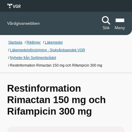
Vårdgivarwebben
Sök
Meny
Startsida
/
Riktlinjer
/
Läkemedel
/
Läkemedelsförsörjning - Sjukvårdsapotek VGR
/
Nyheter från Sortimentsrådet
/
Restinformation Rimactan 150 mg och Rifampicin 300 mg
Restinformation
Rimactan 150 mg och
Rifampicin 300 mg