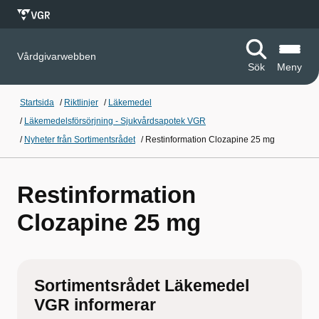
Vårdgivarwebben
Sök
Meny
Startsida
/
Riktlinjer
/
Läkemedel
/
Läkemedelsförsörjning - Sjukvårdsapotek VGR
/
Nyheter från Sortimentsrådet
/
Restinformation Clozapine 25 mg
Restinformation
Clozapine 25 mg
Sortimentsrådet Läkemedel
VGR informerar