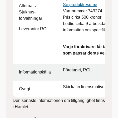
Se produktresumé
Alternativ
Varunummer 743274
Sjukhus-
Pris cirka 500 kronor
förvaltningar
Ledtid cirka 9 arbetsdagar (k
Leverantör RGL
information om specifik order
Varje förskrivare får ta ställn
som passar deras verksam
Företaget, RGL
Informationskälla
Skicka in licensmotivering b
Övrigt
Den senaste informationen om tillgänglighet finns
i Hamlet.