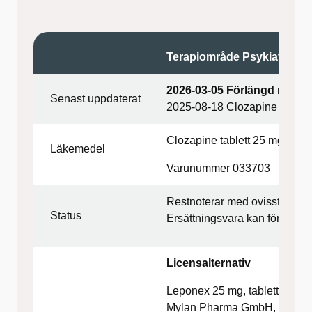
Terapiområde Psykiatri
2026-03-05 Förlängd restsit
Senast uppdaterat
2025-08-18 Clozapine 25 mg 
Clozapine tablett 25 mg
Läkemedel
Varunummer 033703
Restnoterar med ovisst lever
Status
Ersättningsvara kan förekomma
Licensalternativ
Leponex 25 mg, tabletter, 50 
Mylan Pharma GmbH, Schwe