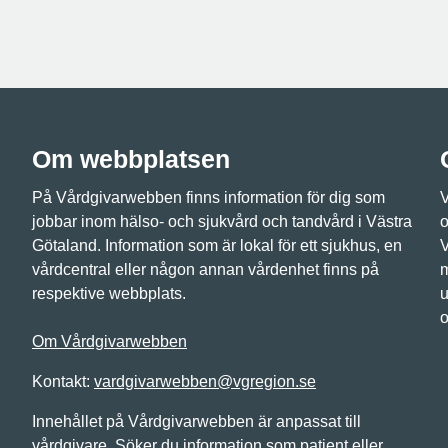
Om webbplatsen
På Vårdgivarwebben finns information för dig som
V
jobbar inom hälso- och sjukvård och tandvård i Västra
o
Götaland. Information som är lokal för ett sjukhus, en
V
vårdcentral eller någon annan vårdenhet finns på
m
respektive webbplats.
u
o
Om Vårdgivarwebben
Kontakt:
vardgivarwebben@vgregion.se
Innehållet på Vårdgivarwebben är anpassat till
vårdgivare. Söker du information som patient eller