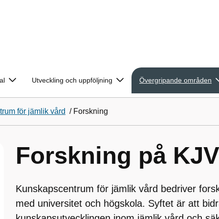
al
Utveckling och uppföljning
Övergripande områden
um för jämlik vård
/
Forskning
Forskning på KJ
Kunskapscentrum för jämlik vård bedriver fors
med universitet och högskola. Syftet är att bidra
kunskapsutvecklingen inom jämlik vård och säk