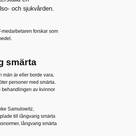
lso- och sjukvården.
JV-medarbetaren forskar som
medel.
g smärta
 män är eller borde vara,
öter personer med smärta.
r i behandlingen av kvinnor
Anke Samulowitz,
lade till långvarig smärta
usnormer, långvarig smärta