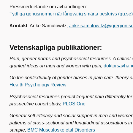
Pressmeddelande om avhandlingen:
Tydliga genusnormer när långvarig smärta beskrivs (gu.se)
Kontakt:
Anke Samulowitz,
anke.samulowitz@vgregion.s
Vetenskapliga publikationer:
Pain, gender norms and psychosocial resources. A critical a
granted ideas on men and women with pain,
doktorsavhand
On the contextuality of gender biases in pain care: theory 
Health Psychology Review
Psychosocial resources predict frequent pain differently f
prospective cohort study,
PLOS One
General self-efficacy and social support in men and women 
patterns of cross-sectional and longitudinal associations i
sample,
BMC Musculoskeletal Disorders