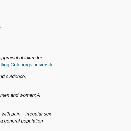
e
ppraisal of taken for
ling Göteborgs universitet
and evidence,
or men and women: A
with pain – irregular sex
n a general population