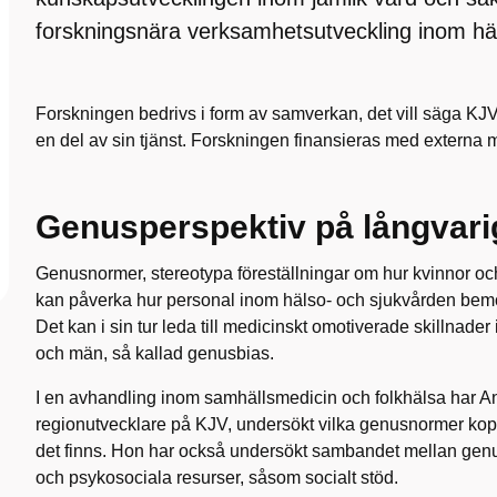
forskningsnära verksamhetsutveckling inom hä
Forskningen bedrivs i form av samverkan, det vill säga K
en del av sin tjänst. Forskningen finansieras med externa 
Genusperspektiv på långvari
Genusnormer, stereotypa föreställningar om hur kvinnor och
kan påverka hur personal inom hälso- och sjukvården bem
Det kan i sin tur leda till medicinskt omotiverade skillnade
och män, så kallad genusbias.
I en avhandling inom samhällsmedicin och folkhälsa har 
regionutvecklare på KJV, undersökt vilka genusnormer kopp
det finns. Hon har också undersökt sambandet mellan gen
och psykosociala resurser, såsom socialt stöd.