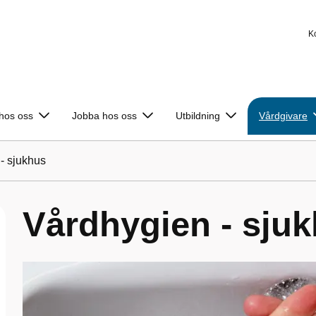
K
 hos oss
Jobba hos oss
Utbildning
Vårdgivare
- sjukhus
Vårdhygien - sju