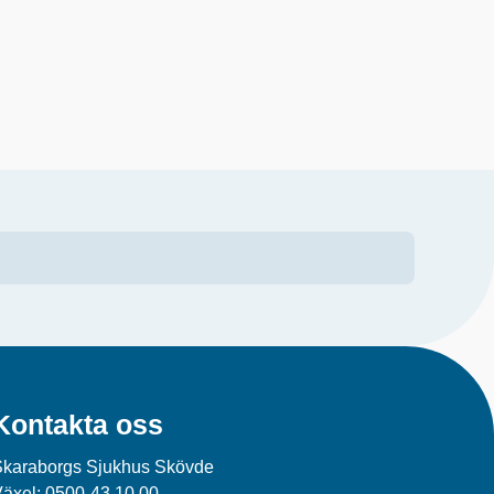
Kontakta oss
Skaraborgs Sjukhus Skövde
Växel:
0500-43 10 00