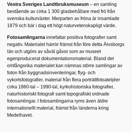
Vestra Sveriges Landtbruksmuseum
– en samling
bestående av cirka 1 300 glasbehållare med frö från
svenska kulturväxter. Merparten av fröna är insamlade
1879 och bär i dag ett högt naturvetenskapligt värde.
Fotosamlingarna
innefattar positiva fotografier samt
negativ. Materialet härrör främst från före detta Älvsborgs
län och utgörs av såväl gåvor som av museet
egenproducerat dokumentationsmaterial. Bland det
omfångsrika materialet kan nämnas större samlingar av
foton från byggnadsinventeringar, flyg- och
vykortsfotografier, material från flera porträttfotoateljéer
cirka 1860-tal – 1990-tal, kyrkohistoriska fotografier,
naturhistoriskt fotografi samt topografiskt ordnade
fotosamlingar. I fotosamlingarna ryms även äldre
internationellt material, främst från länderna kring
Medelhavet.