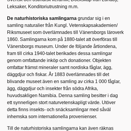
Leksaker, Konditoriutrustning m.m.
De naturhistoriska samlingarna
grundar sig i en
samling naturalier från Kungl. Vetenskapsakademien/
Riksmuseet som överlämnades till Vänersborgs läroverk
1860. Samlingarna kom på 1880-talet att överföras till
Vänersborgs museum. Under de följande årtiondena,
fram till cirka 1940-talet berikades dessa samlingar
genom omfattande inköp och donationer. Objekten
omfattar främst mineraler samt nordiska fåglar, ägg,
däggdjur och fiskar. År 1883 överlämnades till det
blivande museet även en samling av cirka 1 000 fåglar,
ägg, däggdjur och insekter från södra Afrika,
huvudsakligen Namibia. Denna samling besitter i dag
ett synnerligen stort naturvetenskapligt värde. Utöver
detta finns insekts- och snäcksamlingar med såväl
inhemska som internationella provenienser.
Till de naturhistoriska samlingarna kan även räknas