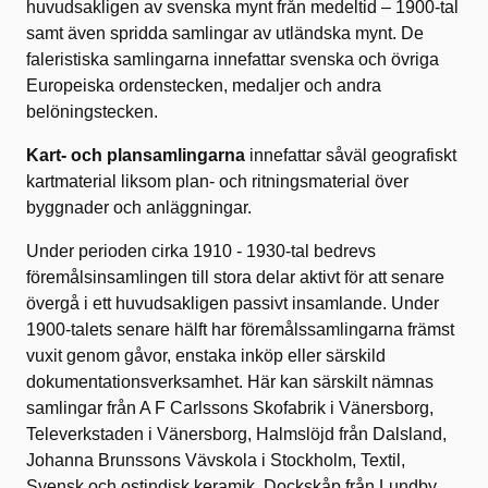
huvudsakligen av svenska mynt från medeltid – 1900-tal
samt även spridda samlingar av utländska mynt. De
faleristiska samlingarna innefattar svenska och övriga
Europeiska ordenstecken, medaljer och andra
belöningstecken.
Kart- och plansamlingarna
innefattar såväl geografiskt
kartmaterial liksom plan- och ritningsmaterial över
byggnader och anläggningar.
Under perioden cirka 1910 - 1930-tal bedrevs
föremålsinsamlingen till stora delar aktivt för att senare
övergå i ett huvudsakligen passivt insamlande. Under
1900-talets senare hälft har föremålssamlingarna främst
vuxit genom gåvor, enstaka inköp eller särskild
dokumentationsverksamhet. Här kan särskilt nämnas
samlingar från A F Carlssons Skofabrik i Vänersborg,
Televerkstaden i Vänersborg, Halmslöjd från Dalsland,
Johanna Brunssons Vävskola i Stockholm, Textil,
Svensk och ostindisk keramik, Dockskåp från Lundby,