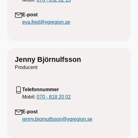
E-post
eva.fred@vgregion.se
Jenny Björnulfsson
Producent
Telefonnummer
Mobil:
070 - 818 20 02
E-post
jenny.bjornulfsson@vgregion.se