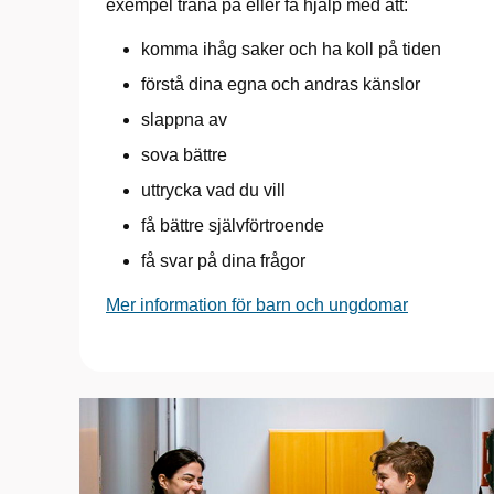
exempel träna på eller få hjälp med att:
komma ihåg saker och ha koll på tiden
förstå dina egna och andras känslor
slappna av
sova bättre
uttrycka vad du vill
få bättre självförtroende
få svar på dina frågor
Mer information för barn och ungdomar