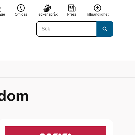
age
Om oss
Teckenspråk
Press
Tillgänglighet
gdom