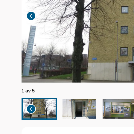
1
av
5