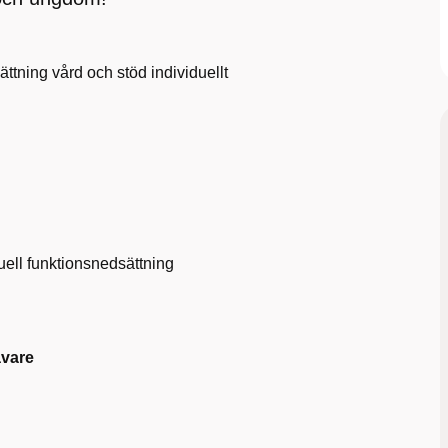
tning vård och stöd individuellt
uell funktionsnedsättning
avare