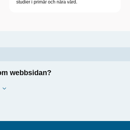
studier i primär och nära vård.
a om webbsidan?