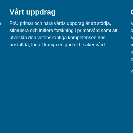
Vårt uppdrag
n
FoU primär och nära vårds uppdrag är att stödja,
V
stimulera och initiera forskning i primärvård samt att
o
utveckla den vetenskapliga kompetensen hos
V
anställda, för att främja en god och säker vård.
m
u
o