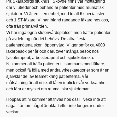
På Skaraborgs sjukhus i Skövde finns vår mottagning
där vi utreder och behandlar patienter med reumatisk
sjukdom. Vi är en liten enhet, med totalt 6 specialister
och 1 ST-läkare. Vi har ibland randande läkare hos oss,
ofta från primärvården.
Vi har inga egna slutenvårdsplatser, men träffar patienter
på avdelning när det behövs. De allra flesta
patientmötena sker i öppenvård. Vi genomför ca 4000
läkarbesök per år och därutöver många besök hos
fysioterapeut, arbetsterapeut och sjuksköterska.
Ni kommer att träffa patienter tillsammans med läkare,
men också få följa med andra yrkeskategorier som är en
självklar del av teamet kring patienterna. Vår
målsättning är att ni skall få en inblick i vår verksamhet
och lära er mycket om reumatiska sjukdomar!
Hoppas att ni kommer att trivas hos oss! Tveka inte att
säga ifrån om något är oklart eller inte fungerar under
veckan.