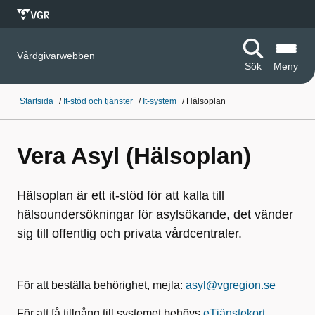
Vårdgivarwebben
Sök
Meny
Startsida
/
It-stöd och tjänster
/
It-system
/
Hälsoplan
Vera Asyl (Hälsoplan)
Hälsoplan är ett it-stöd för att kalla till
hälsoundersökningar för asylsökande, det vänder
sig till offentlig och privata vårdcentraler.
För att beställa behörighet, mejla:
asyl@vgregion.se
För att få tillgång till systemet behövs
eTjänstekort
.