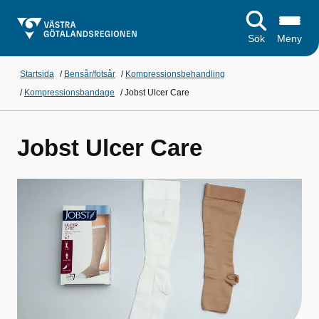
Sök
Meny
Startsida
/
Bensår/fotsår
/
Kompressionsbehandling
/
Kompressionsbandage
/
Jobst Ulcer Care
Jobst Ulcer Care