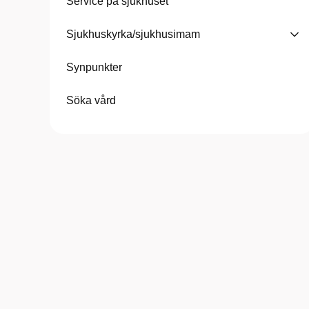
Service på sjukhuset
Sjukhuskyrka/sjukhusimam
Synpunkter
Söka vård