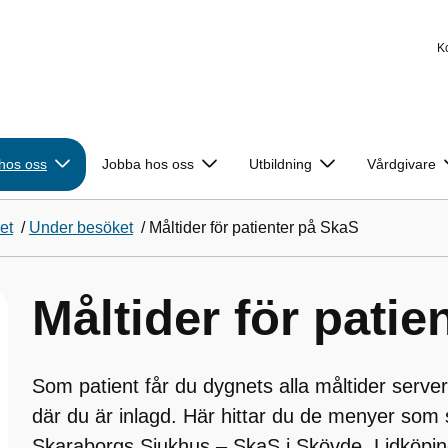
K
 hos oss
Jobba hos oss
Utbildning
Vårdgivare
et
/
Under besöket
/
Måltider för patienter på SkaS
Måltider för patie
Som patient får du dygnets alla måltider serv
där du är inlagd. Här hittar du de menyer som
Skaraborgs Sjukhus – SkaS i Skövde, Lidköpin