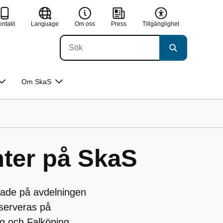
ontakt
Language
Om oss
Press
Tillgänglighet
Om SkaS
nter på SkaS
erade på avdelningen
 serveras på
g och Falköping.