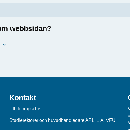
a om webbsidan?
Kontakt
Utbildningschef
V
o
Studierektorer och huvudhandledare APL, LIA, VFU
V
s
m