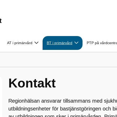
t
AT i primärvård
BT i primärvård
PTP på vårdcentra
Kontakt
Regionhälsan ansvarar tillsammans med sjukhu
utbildningsenheter för bastjänstgöringen och 
av utbildningen som sker i primärvården. Prim