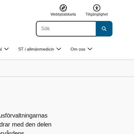
Webbplatskarta
Tillgänglighet
l
ST i allmänmedicin
Om oss
sförvaltningarnas
bidrar med den delen
ärvårdens