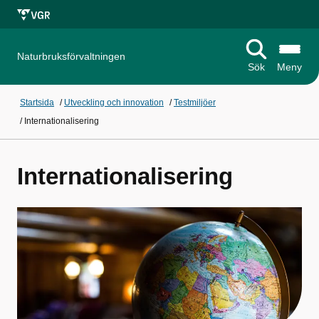
Naturbruksförvaltningen
Sök
Meny
Startsida
/
Utveckling och innovation
/
Testmiljöer
/
Internationalisering
Internationalisering