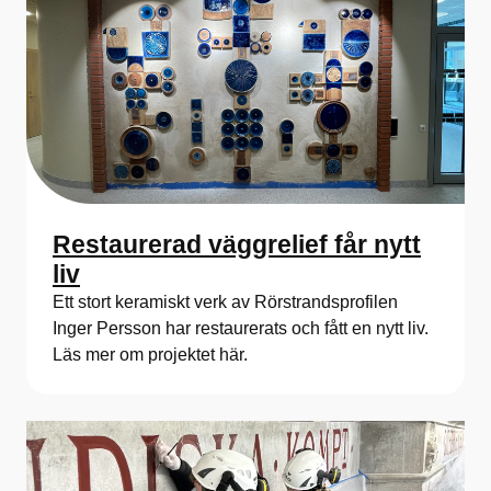
s
e
r
v
e
r
Restaurerad väggrelief får nytt
i
liv
n
Ett stort keramiskt verk av Rörstrandsprofilen
Inger Persson har restaurerats och fått en nytt liv.
g
Läs mer om projektet här.