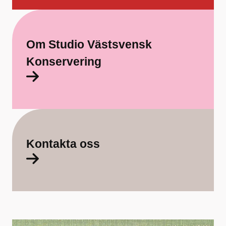
a
f
ö
Om Studio Västsvensk
r
Konservering
S
t
u
d
Kontakta oss
i
o
V
ä