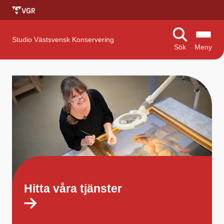
Studio Västsvensk Konservering
Sök
Meny
S
t
a
r
t
s
i
Hitta våra tjänster
d