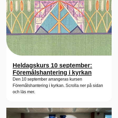
s
t
s
v
e
n
Heldagskurs 10 september:
s
Föremålshantering i kyrkan
k
Den 10 september arrangeras kursen
K
Föremålshantering i kyrkan. Scrolla ner på sidan
och läs mer.
o
n