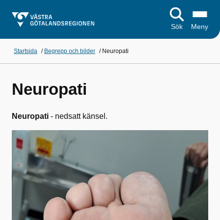
Sök
Meny
Startsida
/
Begrepp och bilder
/
Neuropati
Neuropati
Neuropati
- nedsatt känsel.