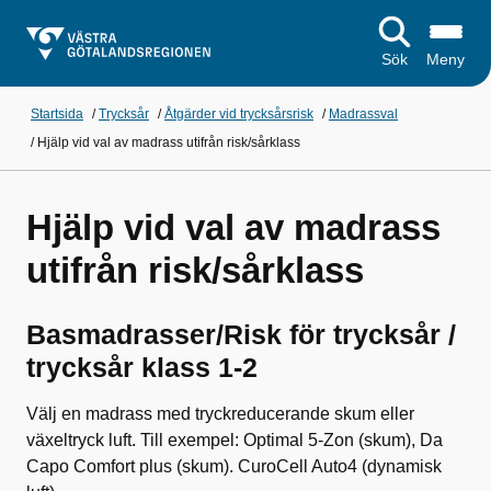
Sök
Meny
Startsida
/
Trycksår
/
Åtgärder vid trycksårsrisk
/
Madrassval
/
Hjälp vid val av madrass utifrån risk/sårklass
Hjälp vid val av madrass
utifrån risk/sårklass
Basmadrasser/Risk för trycksår /
trycksår klass 1-2
Välj en madrass med tryckreducerande skum eller
växeltryck luft. Till exempel: Optimal 5-Zon (skum), Da
Capo Comfort plus (skum). CuroCell Auto4 (dynamisk