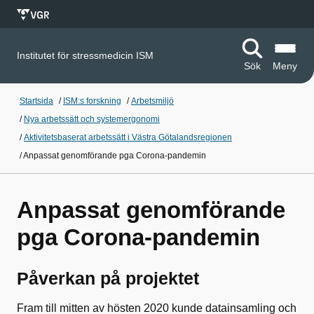
Institutet för stressmedicin ISM
Sök
Meny
Startsida
/
ISM:s forskning
/
Arbetsmiljö
/
Nya arbetssätt och systemergonomi
/
Aktivitetsbaserat arbetssätt i Västra Götalandsregionen
/
Anpassat genomförande pga Corona-pandemin
Anpassat genomförande
pga Corona-pandemin
Påverkan på projektet
Fram till mitten av hösten 2020 kunde datainsamling och