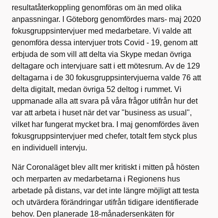
resultatåterkoppling genomföras om än med olika
anpassningar. I Göteborg genomfördes mars- maj 2020
fokusgruppsintervjuer med medarbetare. Vi valde att
genomföra dessa intervjuer trots Covid - 19, genom att
erbjuda de som vill att delta via Skype medan övriga
deltagare och intervjuare satt i ett mötesrum. Av de 129
deltagarna i de 30 fokusgruppsintervjuerna valde 76 att
delta digitalt, medan övriga 52 deltog i rummet. Vi
uppmanade alla att svara på våra frågor utifrån hur det
var att arbeta i huset när det var "business as usual",
vilket har fungerat mycket bra. I maj genomfördes även
fokusgruppsintervjuer med chefer, totalt fem styck plus
en individuell intervju.
När Coronaläget blev allt mer kritiskt i mitten på hösten
och merparten av medarbetarna i Regionens hus
arbetade på distans, var det inte längre möjligt att testa
och utvärdera förändringar utifrån tidigare identifierade
behov. Den planerade 18-månadersenkäten för