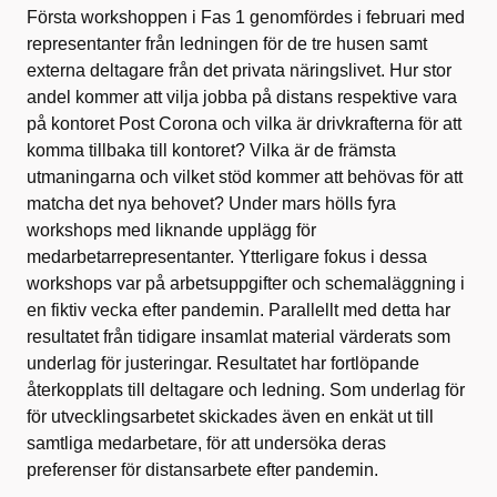
Första workshoppen i Fas 1 genomfördes i februari med
representanter från ledningen för de tre husen samt
externa deltagare från det privata näringslivet. Hur stor
andel kommer att vilja jobba på distans respektive vara
på kontoret Post Corona och vilka är drivkrafterna för att
komma tillbaka till kontoret? Vilka är de främsta
utmaningarna och vilket stöd kommer att behövas för att
matcha det nya behovet? Under mars hölls fyra
workshops med liknande upplägg för
medarbetarrepresentanter. Ytterligare fokus i dessa
workshops var på arbetsuppgifter och schemaläggning i
en fiktiv vecka efter pandemin. Parallellt med detta har
resultatet från tidigare insamlat material värderats som
underlag för justeringar. Resultatet har fortlöpande
återkopplats till deltagare och ledning. Som underlag för
för utvecklingsarbetet skickades även en enkät ut till
samtliga medarbetare, för att undersöka deras
preferenser för distansarbete efter pandemin.